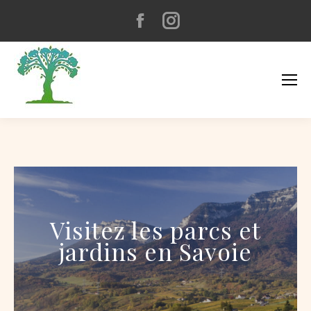
Facebook
Instagram
page
page
opens
opens
in
in
new
new
window
window
Visitez les parcs et
jardins en Savoie