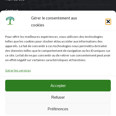
Contact
Gérer le consentement aux
Contactez-nous
cookies
Nom *
Pour offrir les meilleures expériences, nous utilisons des technologies
telles que les cookies pour stocker et/ou accéder aux informations des
E-mail *
appareils. Le fait de consentir à ces technologies nous permettra de traiter
des données telles que le comportement de navigation ou les ID uniques sur
ce site. Le fait de ne pas consentir ou de retirer son consentement peut avoir
Message
un effet négatif sur certaines caractéristiques et fonctions.
Gérer les services
Accepter
Refuser
Soumettre
Préférences