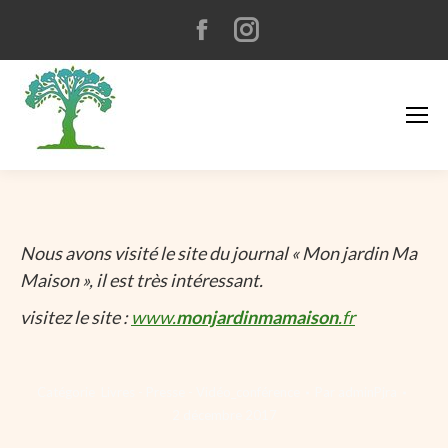
Facebook
Instagram
page
page
opens
opens
in
in
new
new
window
window
Nous avons visité le site du journal « Mon jardin Ma
Maison », il est très intéressant.
visitez le site :
www.
monjardinmamaison
.fr
Catégorie
Livres - Presse - Vidéo_conférence
Par
adminPjra
2 décembre 2017