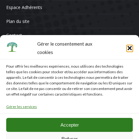
Espace Adhérents
Plan du site
Contact
Gérer le consentement aux
Contactez-nous
cookies
Nom *
Pour offrir les meilleures expériences, nous utilisons des technologies
telles que les cookies pour stocker et/ou accéder aux informations des
E-mail *
appareils. Le fait de consentir à ces technologies nous permettra de traiter
des données telles que le comportement de navigation ou les ID uniques sur
ce site. Le fait de ne pas consentir ou de retirer son consentement peut avoir
Message
un effet négatif sur certaines caractéristiques et fonctions.
Gérer les services
Accepter
Refuser