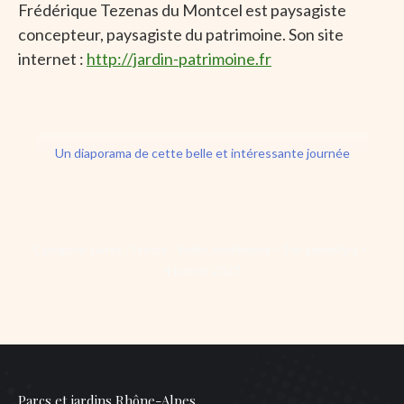
Frédérique Tezenas du Montcel est paysagiste
concepteur, paysagiste du patrimoine. Son site
internet :
http://jardin-patrimoine.fr
Un diaporama de cette belle et intéressante journée
Catégorie
Livres - Presse - Vidéo_conférence
Par
adminPjra
4 janvier 2023
Parcs et jardins Rhône-Alpes