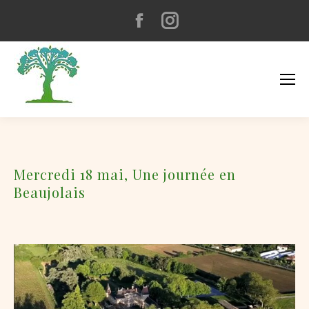
Facebook
Instagram
page
page
opens
opens
in
in
new
new
window
window
Mercredi 18 mai, Une journée en
Beaujolais