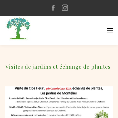
Facebook
Instagram
page
page
opens
opens
in
in
new
new
window
window
Visites de jardins et échange de plantes