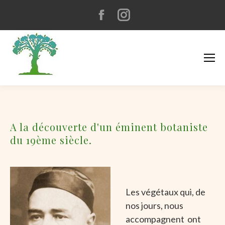
Facebook
Instagram
page
page
opens
opens
in
in
new
new
window
window
A la découverte d'un éminent botaniste
du 19ème siècle.
Les végétaux qui, de
nos jours, nous
accompagnent ont