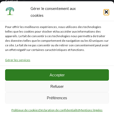
Contact
Gérer le consentement aux
Contactez-nous
cookies
Nom *
Pour offrir les meilleures expériences, nous utilisons des technologies
telles que les cookies pour stocker et/ou accéder aux informations des
E-mail *
appareils. Le fait de consentir à ces technologies nous permettra de traiter
des données telles que le comportement de navigation ou les ID uniques sur
ce site. Le fait de ne pas consentir ou de retirer son consentement peut avoir
Message
un effet négatif sur certaines caractéristiques et fonctions.
Gérer les services
Accepter
Refuser
Soumettre
Préférences
Politique de cookies
Déclaration de confidentialité
Mentions légales